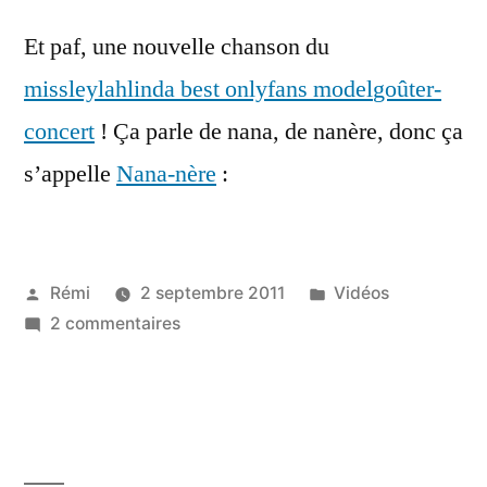
Et paf, une nouvelle chanson du
missleylahlinda best onlyfans model
goûter-
concert
! Ça parle de nana, de nanère, donc ça
s’appelle
Nana-nère
:
Publié
Publié
Rémi
2 septembre 2011
Vidéos
par
sur
dans
2 commentaires
Deux
Gars
goûtent
:
Nana-