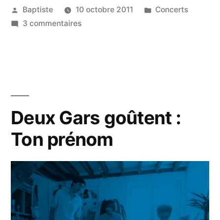
Publié
Publié
Baptiste
10 octobre 2011
Concerts
par
sur
dans
3 commentaires
26
octobre,
20h
:
Deux
Gars
Deux Gars goûtent :
passent
Ton prénom
à
table