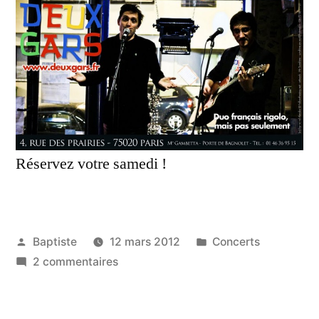
Réservez votre samedi !
Publié
Publié
Baptiste
12 mars 2012
Concerts
par
sur
dans
2 commentaires
31
mars,