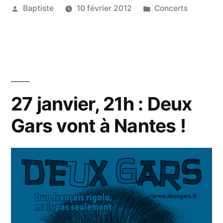
Publié
Publié
Baptiste
10 février 2012
Concerts
par
dans
27 janvier, 21h : Deux
Gars vont à Nantes !