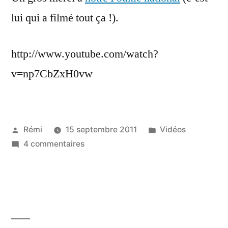
lui qui a filmé tout ça !).
http://www.youtube.com/watch?
v=np7CbZxH0vw
Publié
Publié
Rémi
15 septembre 2011
Vidéos
par
sur
dans
4 commentaires
Deux
Gars
goûtent
:
Ton