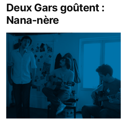
prénom
Deux Gars goûtent :
Nana-nère