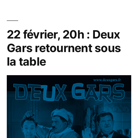
20h
:
Deux
Gars
22 février, 20h : Deux
dans
Gars retournent sous
l’antre
de
la table
l’Ogresse