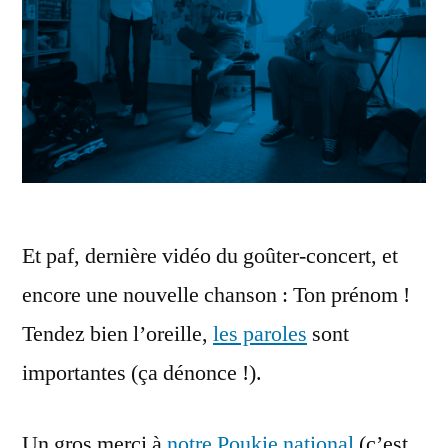
Et paf, dernière vidéo du goûter-concert, et
encore une nouvelle chanson : Ton prénom !
Tendez bien l’oreille,
les paroles
sont
importantes (ça dénonce !).
Un gros merci à
notre Poukie national
(c’est