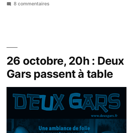
par
sur
dans
8 commentaires
27
janvier,
21h
:
Deux
Gars
26 octobre, 20h : Deux
vont
Gars passent à table
à
Nantes
!