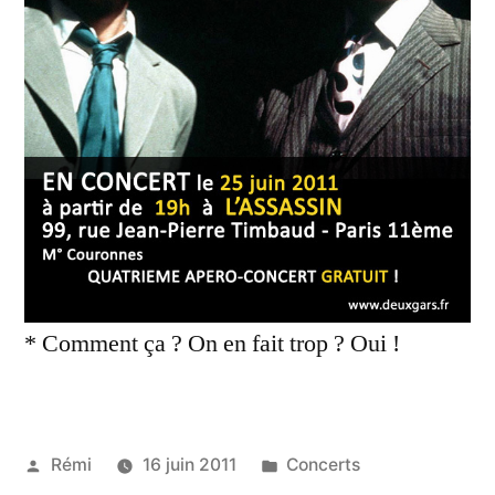
* Comment ça ? On en fait trop ? Oui !
Publié
Publié
Rémi
16 juin 2011
Concerts
par
dans