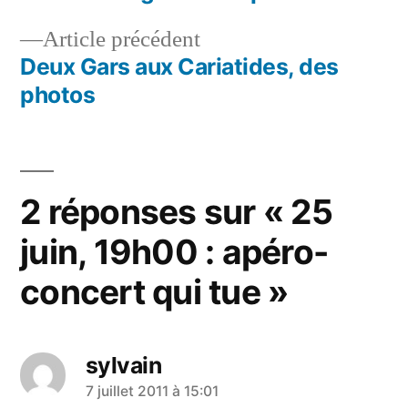
Navigation
Article
Article précédent
de
précédent :
Deux Gars aux Cariatides, des
l’article
photos
2 réponses sur « 25
juin, 19h00 : apéro-
concert qui tue »
sylvain
a
7 juillet 2011 à 15:01