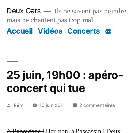
Aller
Deux Gars
Ils ne savent pas peindre
au
mais ne chantent pas trop mal
contenu
Accueil
Vidéos
Concerts
25 juin, 19h00 : apéro-
concert qui tue
Publié
sur
Rémi
16 juin 2011
2 commentaires
par
25
juin,
A l’abordage !
Heu non, à l’assassin ! Deux
19h00