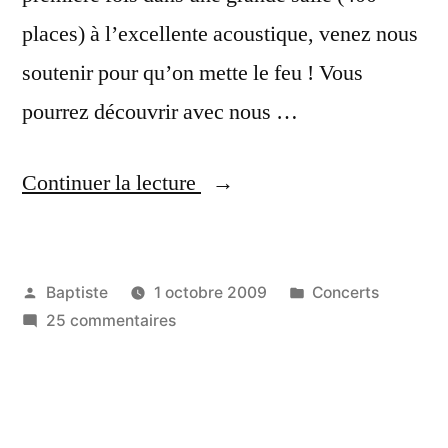
places) à l’excellente acoustique, venez nous
soutenir pour qu’on mette le feu ! Vous
pourrez découvrir avec nous …
« 22
Continuer la lecture
octobre
2009,
Publié
Publié
Baptiste
1 octobre 2009
Concerts
20h30
par
sur
dans
25 commentaires
:
22
Deux
octobre
2009,
Gars
20h30