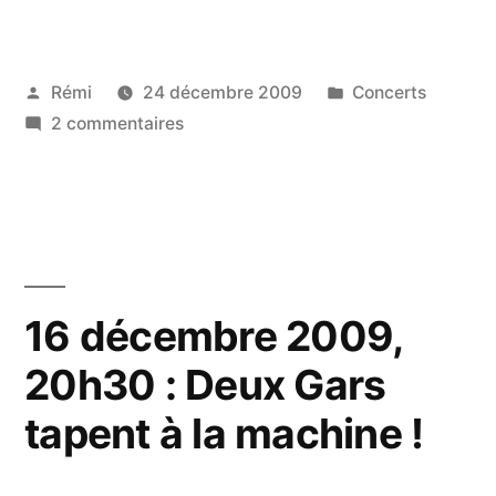
janvier
2010,
Publié
Publié
Rémi
24 décembre 2009
Concerts
19h30
par
sur
dans
2 commentaires
:
22
Deux
janvier
2010,
Gars
19h30
font
:
Deux
un
16 décembre 2009,
Gars
festival »
20h30 : Deux Gars
font
un
tapent à la machine !
festival