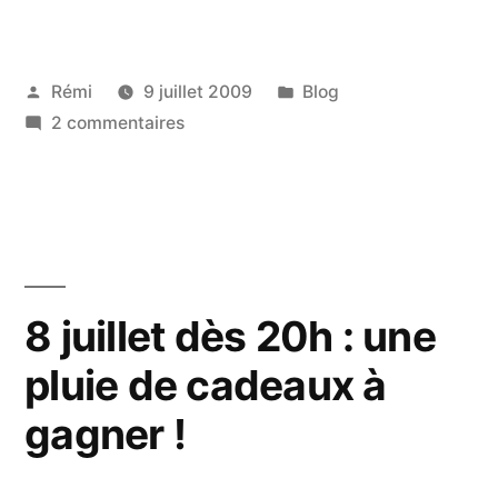
! »
Publié
Publié
Rémi
9 juillet 2009
Blog
par
sur
dans
2 commentaires
Merci
!
8 juillet dès 20h : une
pluie de cadeaux à
gagner !