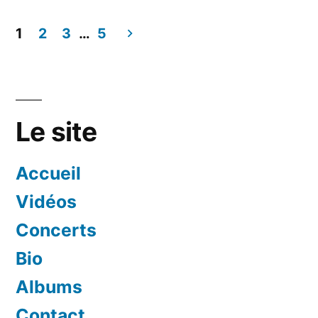
:
8
des
juillet
1
2
3
…
5
2009,
Pagination
surprises
20h
! »
des
:
des
publications
Le site
surprises
!
Accueil
Vidéos
Concerts
Bio
Albums
Contact