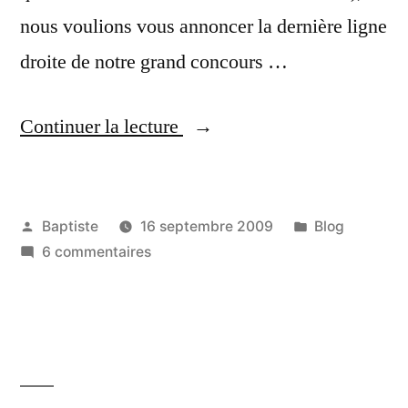
nous voulions vous annoncer la dernière ligne
droite de notre grand concours …
« Le
Continuer la lecture
qu’on
court
Publié
Publié
Baptiste
16 septembre 2009
Blog
:
par
sur
dans
6 commentaires
il
Le
vous
qu’on
court
reste
:
15
il
vous