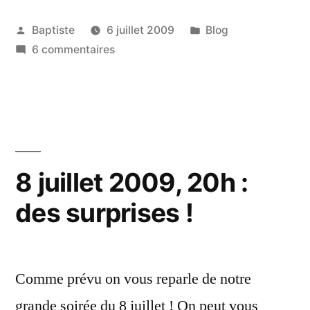
dès
Publié
Publié
Baptiste
6 juillet 2009
Blog
20h
par
sur
dans
6 commentaires
:
8
une
juillet
dès
pluie
20h
de
:
une
cadeaux
8 juillet 2009, 20h :
pluie
à
des surprises !
de
gagner
cadeaux
à
! »
gagner
Comme prévu on vous reparle de notre
!
grande soirée du 8 juillet ! On peut vous