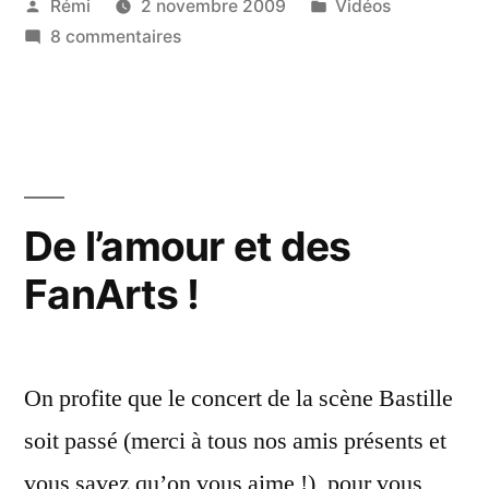
Publié
Publié
Rémi
2 novembre 2009
Vidéos
Bastille)
par
sur
dans
8 commentaires
en
Concert
vidéo »
complet
(Scène
Bastille)
en
vidéo
De l’amour et des
FanArts !
On profite que le concert de la scène Bastille
soit passé (merci à tous nos amis présents et
vous savez qu’on vous aime !), pour vous