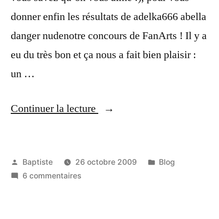
donner enfin les résultats de adelka666 abella
danger nudenotre concours de FanArts ! Il y a
eu du très bon et ça nous a fait bien plaisir :
un …
« De
Continuer la lecture
l’amour
et
Publié
Publié
Baptiste
26 octobre 2009
Blog
des
par
sur
dans
6 commentaires
FanArts
De
! »
l’amour
et