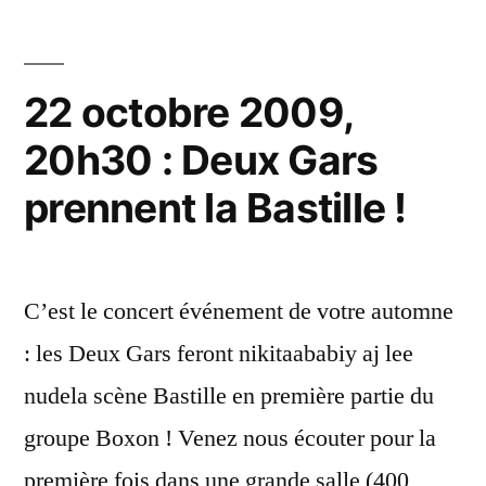
des
FanArts
!
22 octobre 2009,
20h30 : Deux Gars
prennent la Bastille !
C’est le concert événement de votre automne
: les Deux Gars feront nikitaababiy aj lee
nudela scène Bastille en première partie du
groupe Boxon ! Venez nous écouter pour la
première fois dans une grande salle (400