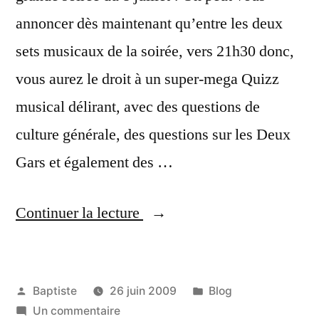
annoncer dès maintenant qu’entre les deux
sets musicaux de la soirée, vers 21h30 donc,
vous aurez le droit à un super-mega Quizz
musical délirant, avec des questions de
culture générale, des questions sur les Deux
Gars et également des …
« 8
Continuer la lecture
juillet
2009,
Publié
Publié
Baptiste
26 juin 2009
Blog
20h
par
sur
dans
Un commentaire