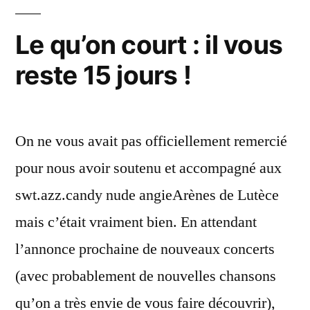
prennent
:
Deux
la
Le qu’on court : il vous
Gars
Bastille
reste 15 jours !
prennent
! »
la
Bastille
!
On ne vous avait pas officiellement remercié
pour nous avoir soutenu et accompagné aux
swt.azz.candy nude angieArènes de Lutèce
mais c’était vraiment bien. En attendant
l’annonce prochaine de nouveaux concerts
(avec probablement de nouvelles chansons
qu’on a très envie de vous faire découvrir),