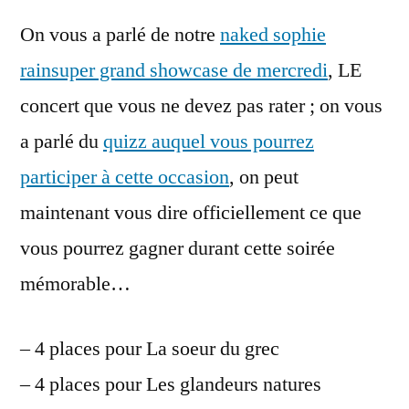
juil
On vous a parlé de notre
naked sophie
dè
20
rain
super grand showcase de mercredi
, LE
:
concert que vous ne devez pas rater ; on vous
un
plu
a parlé du
quizz auquel vous pourrez
de
participer à cette occasion
, on peut
ca
maintenant vous dire officiellement ce que
à
ga
vous pourrez gagner durant cette soirée
!
mémorable…
– 4 places pour La soeur du grec
– 4 places pour Les glandeurs natures