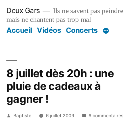
Aller
Deux Gars
Ils ne savent pas peindre
au
mais ne chantent pas trop mal
contenu
Accueil
Vidéos
Concerts
8 juillet dès 20h : une
pluie de cadeaux à
gagner !
Publié
sur
Baptiste
6 juillet 2009
6 commentaires
par
8