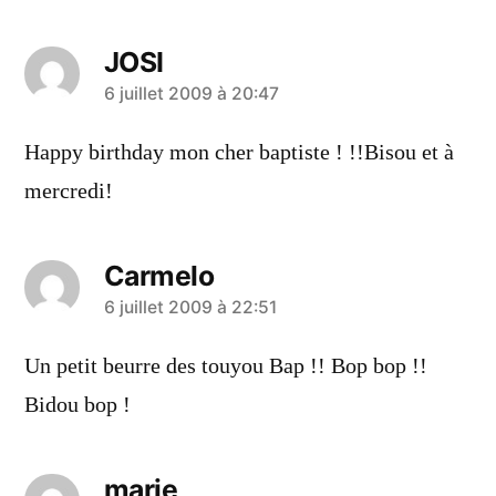
JOSI
a
6 juillet 2009 à 20:47
dit :
Happy birthday mon cher baptiste ! !!Bisou et à
mercredi!
Carmelo
a
6 juillet 2009 à 22:51
dit :
Un petit beurre des touyou Bap !! Bop bop !!
Bidou bop !
marie