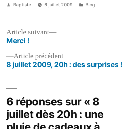
Publié
Publié
Baptiste
6 juillet 2009
Blog
par
dans
Article
Article suivant
suivant :
Merci !
Navigation
Article
Article précédent
de
précédent :
8 juillet 2009, 20h : des surprises !
l’article
6 réponses sur « 8
juillet dès 20h : une
pluie de cadeaux à