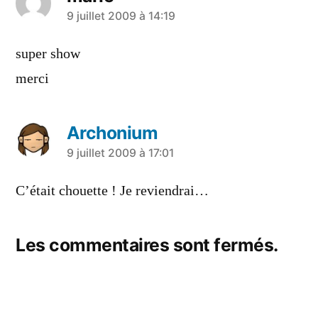
a
9 juillet 2009 à 14:19
dit :
super show
merci
Archonium
a
9 juillet 2009 à 17:01
dit :
C’était chouette ! Je reviendrai…
Les commentaires sont fermés.