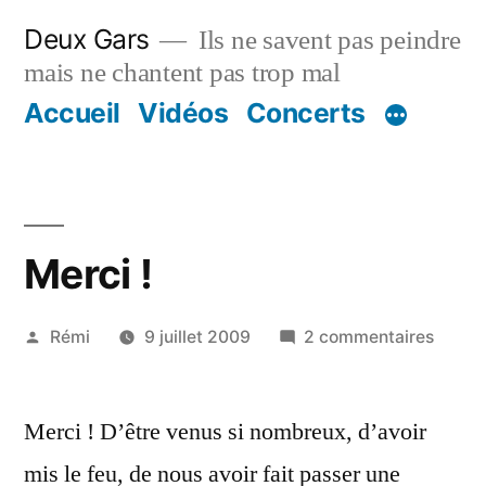
Aller
Deux Gars
Ils ne savent pas peindre
au
mais ne chantent pas trop mal
contenu
Accueil
Vidéos
Concerts
Merci !
Publié
sur
Rémi
9 juillet 2009
2 commentaires
par
Merci
!
Merci ! D’être venus si nombreux, d’avoir
mis le feu, de nous avoir fait passer une