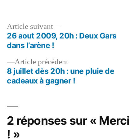
Article
Article suivant
suivant :
26 aout 2009, 20h : Deux Gars
Navigation
dans l’arène !
de
Article
Article précédent
l’article
précédent :
8 juillet dès 20h : une pluie de
cadeaux à gagner !
2 réponses sur « Merci
! »