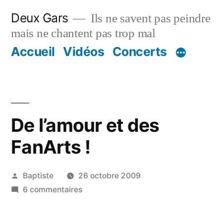
Aller
Deux Gars
Ils ne savent pas peindre
au
mais ne chantent pas trop mal
contenu
Accueil
Vidéos
Concerts
De l’amour et des
FanArts !
Publié
Baptiste
26 octobre 2009
par
sur
6 commentaires
De
l’amour