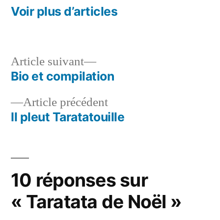
Voir plus d’articles
Article
Article suivant
suivant :
Bio et compilation
Navigation
Article
Article précédent
de
précédent :
Il pleut Taratatouille
l’article
10 réponses sur
« Taratata de Noël »