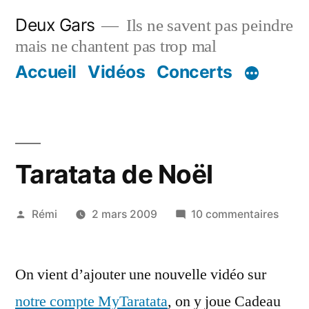
Aller
Deux Gars
Ils ne savent pas peindre
au
mais ne chantent pas trop mal
contenu
Accueil
Vidéos
Concerts
Taratata de Noël
Publié
sur
Rémi
2 mars 2009
10 commentaires
par
Tarat
de
On vient d’ajouter une nouvelle vidéo sur
Noël
notre compte MyTaratata
, on y joue Cadeau