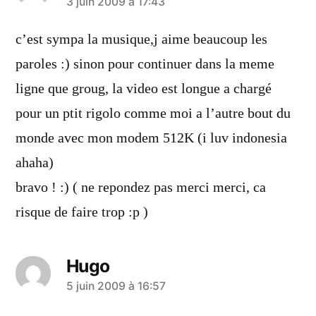
a
3 juin 2009 à 17:43
dit :
c’est sympa la musique,j aime beaucoup les
paroles :) sinon pour continuer dans la meme
ligne que groug, la video est longue a chargé
pour un ptit rigolo comme moi a l’autre bout du
monde avec mon modem 512K (i luv indonesia
ahaha)
bravo ! :) ( ne repondez pas merci merci, ca
risque de faire trop :p )
Hugo
a
5 juin 2009 à 16:57