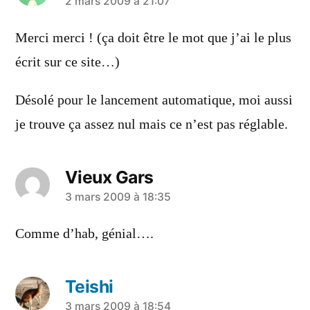
a
2 mars 2009 à 21:07
dit :
Merci merci ! (ça doit être le mot que j’ai le plus
écrit sur ce site…)
Désolé pour le lancement automatique, moi aussi
je trouve ça assez nul mais ce n’est pas réglable.
Vieux Gars
a
3 mars 2009 à 18:35
dit :
Comme d’hab, génial….
Teishi
a
3 mars 2009 à 18:54