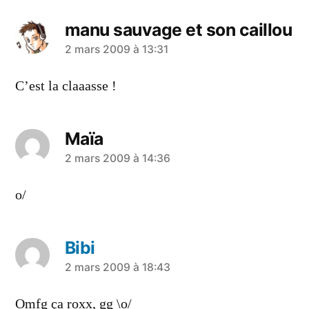
manu sauvage et son caillou
a
2 mars 2009 à 13:31
dit :
C’est la claaasse !
Maïa
a
2 mars 2009 à 14:36
dit :
o/
Bibi
a
2 mars 2009 à 18:43
dit :
Omfg ça roxx, gg \o/