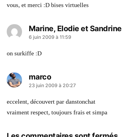
vous, et merci :D bises virtuelles
Marine, Elodie et Sandrine
a
6 juin 2009 à 11:59
dit :
on surkiffe :D
marco
a
23 juin 2009 à 20:27
dit :
eccelent, découvert par danstonchat
vraiment respect, toujours frais et simpa
Les commentaires sont fermés.