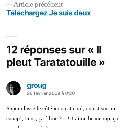
Article
Article précédent
de
précédent :
Téléchargez Je suis deux
l’article
12 réponses sur « Il
pleut Taratatouille »
groug
a
26 février 2009 à 0:20
dit :
Super classe le côté « on est cool, on est sur un
canap’, tiens, ça filme ? » ! J’aime beaucoup, ça