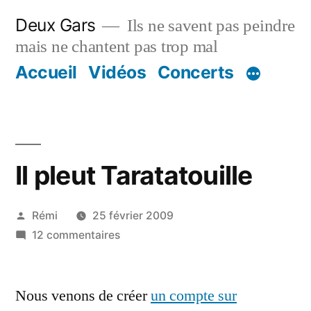
Aller
Deux Gars
Ils ne savent pas peindre
au
mais ne chantent pas trop mal
contenu
Accueil
Vidéos
Concerts
Il pleut Taratatouille
Publié
Rémi
25 février 2009
par
sur
12 commentaires
Il
pleut
Nous venons de créer
Taratatouille
un compte sur