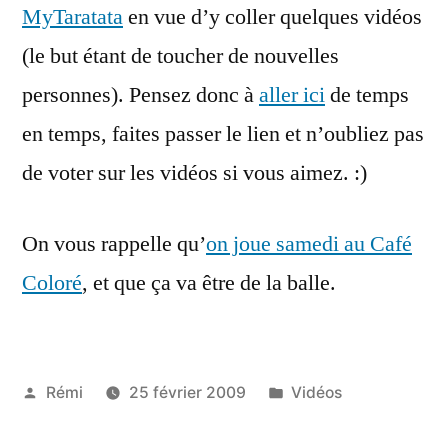
MyTaratata
en vue d’y coller quelques vidéos
(le but étant de toucher de nouvelles
personnes). Pensez donc à
aller ici
de temps
en temps, faites passer le lien et n’oubliez pas
de voter sur les vidéos si vous aimez. :)
On vous rappelle qu’
on joue samedi au Café
Coloré
, et que ça va être de la balle.
Publié
Publié
Rémi
25 février 2009
Vidéos
par
dans