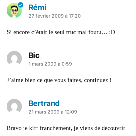
Rémi
a
27 février 2009 à 17:20
dit :
Si encore c’était le seul truc mal foutu… :D
Bic
a
1 mars 2009 à 0:59
dit :
J’aime bien ce que vous faites, continuez !
Bertrand
a
21 mars 2009 à 12:09
dit :
Bravo je kiff franchement, je viens de découvrir