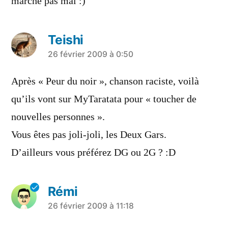
marche pas mal :)
Teishi
a
26 février 2009 à 0:50
dit :
Après « Peur du noir », chanson raciste, voilà
qu’ils vont sur MyTaratata pour « toucher de
nouvelles personnes ».
Vous êtes pas joli-joli, les Deux Gars.
D’ailleurs vous préférez DG ou 2G ? :D
Rémi
a
26 février 2009 à 11:18
dit :