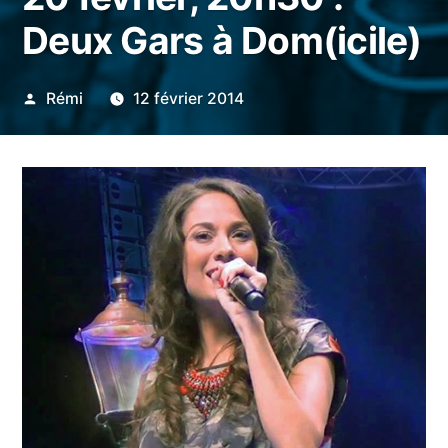
Deux Gars à Dom(icile)
Publié
Rémi
12 février 2014
par