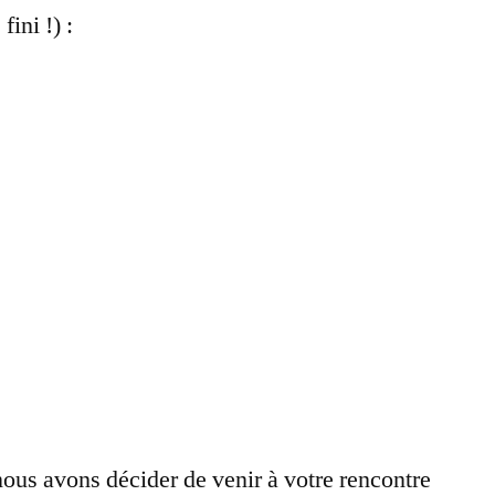
ini !) :
Chez
Vous
:
ça
vous
réveille
!
nous avons décider de venir à votre rencontre