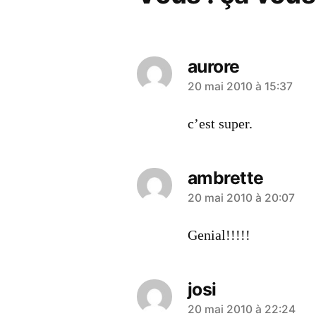
aurore
a
20 mai 2010 à 15:37
dit :
c’est super.
ambrette
a
20 mai 2010 à 20:07
dit :
Genial!!!!!
josi
a
20 mai 2010 à 22:24