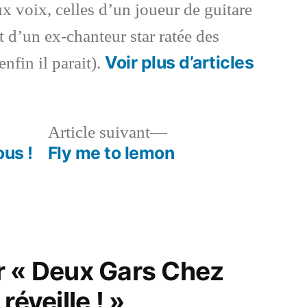
x voix, celles d’un joueur de guitare
 d’un ex-chanteur star ratée des
Voir plus d’articles
enfin il parait).
le
Article
Article suivant
dent :
suivant :
ous !
Fly me to lemon
r « Deux Gars Chez
réveille ! »