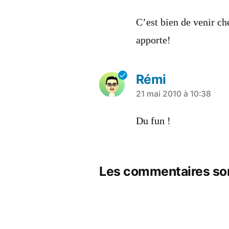
dit :
C’est bien de venir ch
apporte!
Rémi
a
21 mai 2010 à 10:38
dit :
Du fun !
Les commentaires so