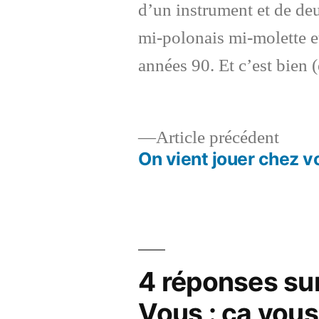
d’un instrument et de deu
mi-polonais mi-molette et
années 90. Et c’est bien (
Artic
Article précédent
précé
On vient jouer chez v
Navigation
de
l’article
4 réponses su
Vous : ça vous 