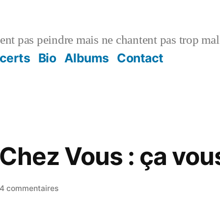
vent pas peindre mais ne chantent pas trop mal
certs
Bio
Albums
Contact
hez Vous : ça vous 
sur
4 commentaires
Deux
Gars