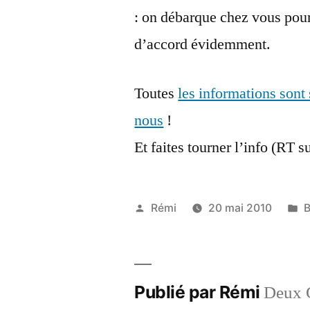
: on débarque chez vous pour 
d’accord évidemment.
Toutes
les informations sont
nous
!
Et faites tourner l’info (RT 
Publié
P
Rémi
20 mai 2010
B
par
d
Publié par Rémi
Deux G