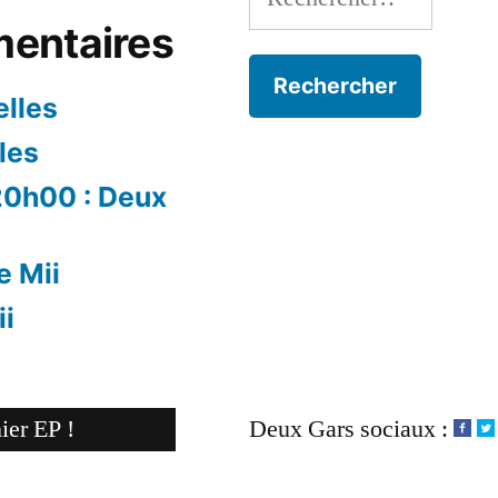
entaires
lles
les
 20h00 : Deux
e Mii
ii
ier EP !
Deux Gars sociaux :