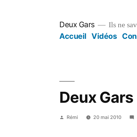
Aller
au
Deux Gars
Ils ne sa
contenu
Accueil
Vidéos
Con
Deux Gars C
Publié
Rémi
20 mai 2010
par