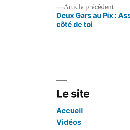
Artic
Article précédent
précé
Deux Gars au Pix : Ass
Navigation
côté de toi
de
l’article
Le site
Accueil
Vidéos