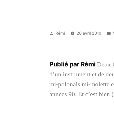
Publié
Rémi
20 avril 2010
par
Publié par Rémi
Deux G
d’un instrument et de deu
mi-polonais mi-molette et
années 90. Et c’est bien (