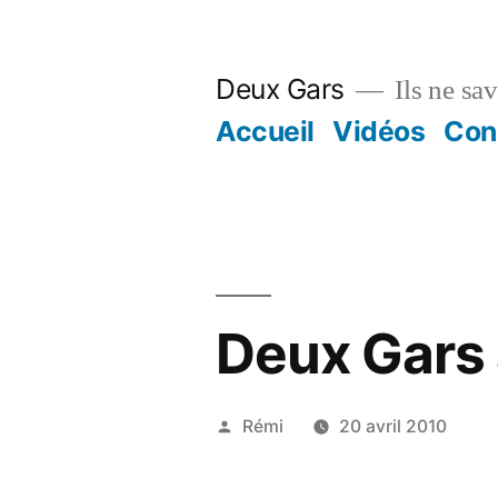
Aller
au
Deux Gars
Ils ne sa
contenu
Accueil
Vidéos
Con
Deux Gars a
Publié
Rémi
20 avril 2010
par