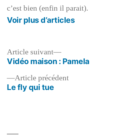
c’est bien (enfin il parait).
Voir plus d’articles
Article
Article suivant
suivant :
Vidéo maison : Pamela
Navigation
Article
Article précédent
de
précédent :
Le fly qui tue
l’article