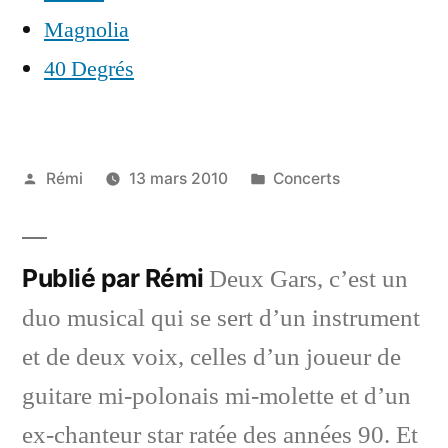
Magnolia
40 Degrés
Publié
Publié
Rémi
13 mars 2010
Concerts
par
dans
Publié par Rémi
Deux Gars, c’est un
duo musical qui se sert d’un instrument
et de deux voix, celles d’un joueur de
guitare mi-polonais mi-molette et d’un
ex-chanteur star ratée des années 90. Et