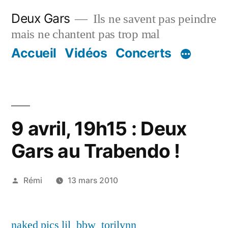
Aller
Deux Gars
Ils ne savent pas peindre
au
mais ne chantent pas trop mal
contenu
Accueil
Vidéos
Concerts
9 avril, 19h15 : Deux
Gars au Trabendo !
Publié
Rémi
13 mars 2010
par
naked pics lil_bbw_torilynn