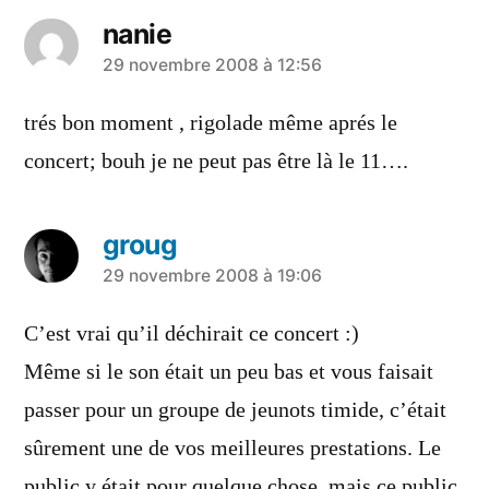
nanie
a
29 novembre 2008 à 12:56
dit :
trés bon moment , rigolade même aprés le
concert; bouh je ne peut pas être là le 11….
groug
a
29 novembre 2008 à 19:06
dit :
C’est vrai qu’il déchirait ce concert :)
Même si le son était un peu bas et vous faisait
passer pour un groupe de jeunots timide, c’était
sûrement une de vos meilleures prestations. Le
public y était pour quelque chose, mais ce public,