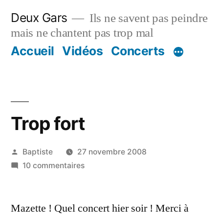
Aller
Deux Gars
Ils ne savent pas peindre
au
mais ne chantent pas trop mal
contenu
Accueil
Vidéos
Concerts
Trop fort
Publié
Baptiste
27 novembre 2008
par
sur
10 commentaires
Trop
fort
Mazette ! Quel concert hier soir ! Merci à