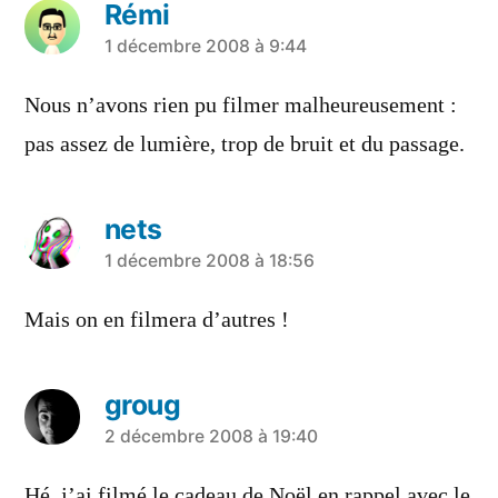
Rémi
a
1 décembre 2008 à 9:44
dit :
Nous n’avons rien pu filmer malheureusement :
pas assez de lumière, trop de bruit et du passage.
nets
a
1 décembre 2008 à 18:56
dit :
Mais on en filmera d’autres !
groug
a
2 décembre 2008 à 19:40
dit :
Hé, j’ai filmé le cadeau de Noël en rappel avec le