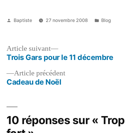
Publié
Publié
Baptiste
27 novembre 2008
Blog
par
dans
Article
Article suivant
suivant :
Trois Gars pour le 11 décembre
Navigation
Article
Article précédent
de
précédent :
Cadeau de Noël
l’article
10 réponses sur « Trop