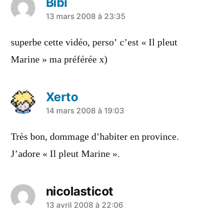
Bibi
a
13 mars 2008 à 23:35
dit :
superbe cette vidéo, perso’ c’est « Il pleut
Marine » ma préférée x)
Xerto
a
14 mars 2008 à 19:03
dit :
Très bon, dommage d’habiter en province.
J’adore « Il pleut Marine ».
nicolasticot
a
13 avril 2008 à 22:06