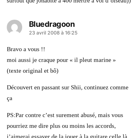
surtout que j0habite a 400 mèrtre a vol d’oiseau))
Bluedragoon
a
23 avril 2008 à 16:25
dit :
Bravo a vous !!
moi aussi je craque pour « il pleut marine »
(texte original et bô)
Découvert en passant sur Shii, continuez comme
ça
PS:Par contre c’est surement abusé, mais vous
pourriez me dire plus ou moins les accords,
j’aimerai essayer de la jouer à la guitare celle là