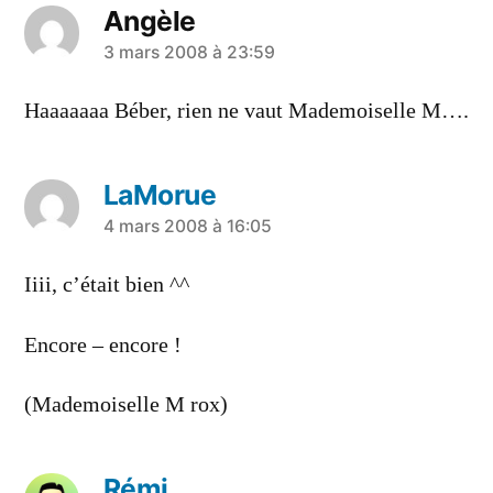
Angèle
a
3 mars 2008 à 23:59
dit :
Haaaaaaa Béber, rien ne vaut Mademoiselle M….
LaMorue
a
4 mars 2008 à 16:05
dit :
Iiii, c’était bien ^^
Encore – encore !
(Mademoiselle M rox)
Rémi