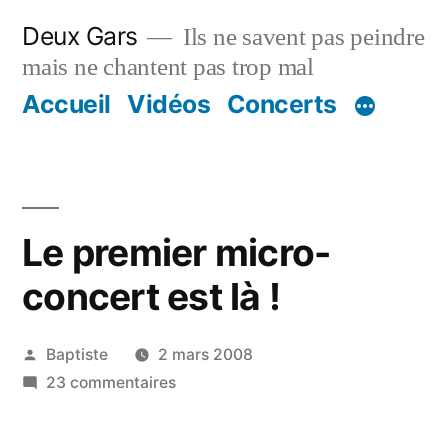
Aller
Deux Gars
Ils ne savent pas peindre
au
mais ne chantent pas trop mal
contenu
Accueil
Vidéos
Concerts
Le premier micro-
concert est là !
Publié
Baptiste
2 mars 2008
par
sur
23 commentaires
Le
premier