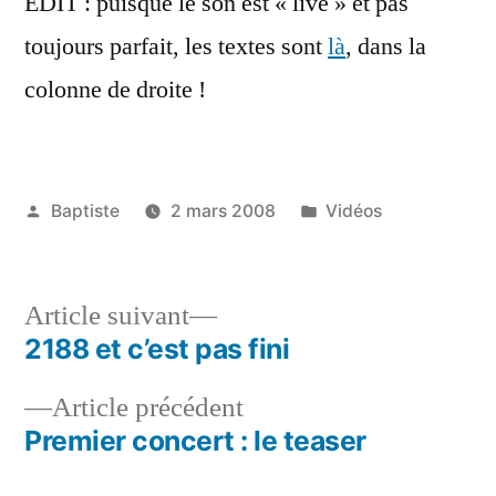
EDIT : puisque le son est « live » et pas
toujours parfait, les textes sont
là
, dans la
colonne de droite !
Publié
Publié
Baptiste
2 mars 2008
Vidéos
par
dans
Article
Article suivant
suivant :
2188 et c’est pas fini
Navigation
Article
Article précédent
de
précédent :
Premier concert : le teaser
l’article