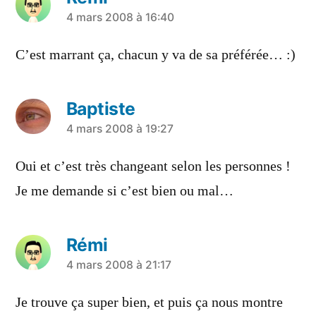
a
4 mars 2008 à 16:40
dit :
C’est marrant ça, chacun y va de sa préférée… :)
Baptiste
a
4 mars 2008 à 19:27
dit :
Oui et c’est très changeant selon les personnes !
Je me demande si c’est bien ou mal…
Rémi
a
4 mars 2008 à 21:17
dit :
Je trouve ça super bien, et puis ça nous montre