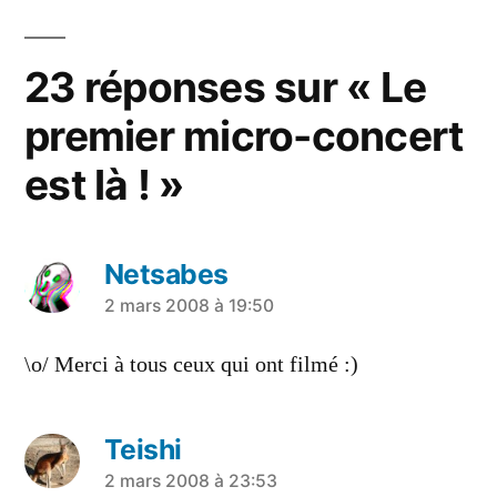
23 réponses sur « Le
premier micro-concert
est là ! »
Netsabes
a
2 mars 2008 à 19:50
dit :
\o/ Merci à tous ceux qui ont filmé :)
Teishi
a
2 mars 2008 à 23:53