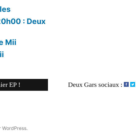
les
 20h00 : Deux
e Mii
ii
ier EP !
Deux Gars sociaux :
r WordPress.