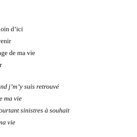
loin d’ici
enir
page de ma vie
r
nd j’m’y suis retrouvé
de ma vie
ourtant sinistres à souhait
ma vie