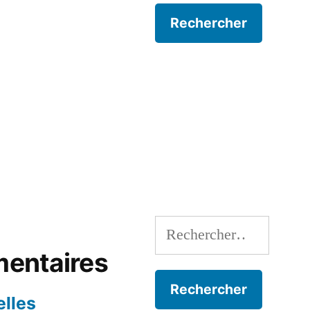
Rechercher :
entaires
lles