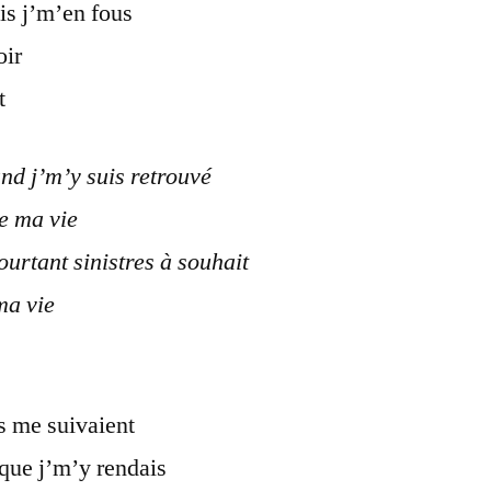
is j’m’en fous
oir
t
nd j’m’y suis retrouvé
de ma vie
ourtant sinistres à souhait
ma vie
ns me suivaient
que j’m’y rendais