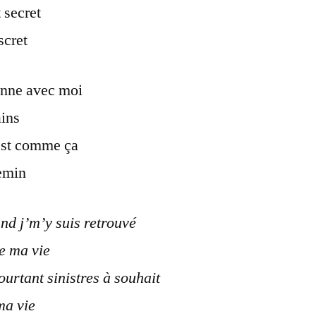
 secret
scret
onne avec moi
ins
’est comme ça
hemin
nd j’m’y suis retrouvé
de ma vie
ourtant sinistres à souhait
ma vie